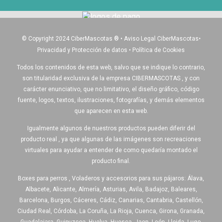
© Copyright 2024 CiberMascotas
®
•
Aviso Legal CiberMascotas
•
Privacidad y Protección de datos
•
Política de Cookies
Todos los contenidos de esta web, salvo que se indique lo contrario,
son titularidad exclusiva de la empresa CIBERMASCOTAS , y con
carácter enunciativo, que no limitativo, el diseño gráfico, código
fuente, logos, textos, ilustraciones, fotografías, y demás elementos
que aparecen en esta web.
Igualmente algunos de nuestros productos pueden diferir del
producto real , ya que algunas de las imágenes son recreaciones
virtuales para ayudar a entender de como quedaría montado el
producto final.
Boxes para perros , Voladeros y accesorios para sus pájaros: Álava,
Albacete, Alicante, Almería, Asturias, Avila, Badajoz, Baleares,
Barcelona, Burgos, Cáceres, Cádiz, Canarias, Cantabria, Castellón,
Ciudad Real, Córdoba, La Coruña, La Rioja, Cuenca, Girona, Granada,
Guadalajara, Guipuzcoa, Huelva, Huesca, Jaen, León, Lleida, Lugo,