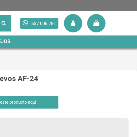
637 006 781
EJOS
uevos AF-24
 este producto aquí