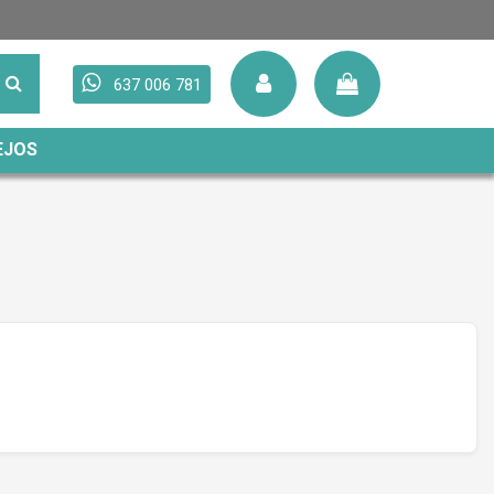
637 006 781
EJOS