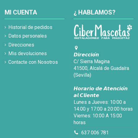
MI CUENTA
¿ HABLAMOS?
Historial de pedidos
Datos personales
Direcciones
Mis devoluciones
𝘿𝙞𝙧𝙚𝙘𝙘𝙞𝙤́𝙣
C/ Sierra Magina
Contacte con Nosotros
41500, Alcalá de Guadaíra
(Sevilla)
𝙃𝙤𝙧𝙖𝙧𝙞𝙤 𝙙𝙚 𝘼𝙩𝙚𝙣𝙘𝙞𝙤́𝙣
𝙖𝙡 𝘾𝙡𝙞𝙚𝙣𝙩𝙚
Lunes a Jueves: 10:00 a
14:00 y 17:00 a 20:00 horas
Viernes: 10:00 A 15:00
horas
637 006 781