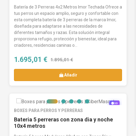
que se adaptan al tamaño del animal, al
Batería de 3 Perreras 4x2 Metros Imor Techada Ofrece a
número de perros y al tipo de instalación.
tus perros un espacio amplio, seguro y confortable con
Como fabricantes, si no encuentras la
esta completa batería de 3 perreras de la marca Imor,
estructura exacta que necesitas,
diseñada para adaptarse a las necesidades de
diferentes tamaños y razas. Esta solución integral
diseñamos tu box a medida
(en
proporciona refugio, protección y bienestar, ideal para
acabados como chapa galvanizada, malla
criadores, residencias caninas o...
o aislamiento de panel sándwich) y te
1.695,01 €
ofrecemos un presupuesto personalizado
1.895,01 €
para
comprar tu perrera
ideal sin
Añadir
compromiso.
3D
BOXES PARA PERROS Y PERRERAS
Bateria 5 perreras con zona dia y noche
10x4 metros