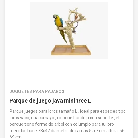
Nos dedicamos a proveer entretenimiento que
refleje el amor y el cuidado que tienes por tus
aves. Cada detalle cuenta, desde materiales
no tóxicos
hasta diseños amigables y
estimulantes que se integran perfectamente en
cualquier
jaula o voladero
, convirtiéndola en
un verdadero hogar.
Descubre un mundo donde cada juguete es
una invitación a la aventura, diseñado no solo
para entretener, sino para enriquecer la vida
JUGUETES PARA PAJAROS
diaria de tu ave. Con una paleta de colores
Parque de juego java mini tree L
vibrantes y materiales de la más alta calidad,
Parque juegos para loros tamaño L , ideal para especies tipo
nuestros juguetes son el regalo perfecto para
loros yaco, guacamayo , dispone bandeja con soporte , el
tu amigo alado, garantizando horas de
parque tiene forma de arbol con columpio para tu loro
entretenimiento seguro y saludable.
medidas base 73x47 diametro de ramas 5 a 7 cm altura: 66-
69 cm