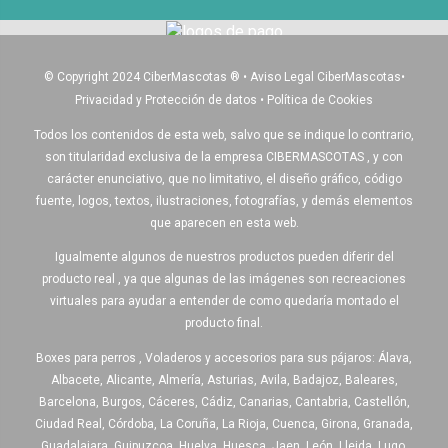
© Copyright 2024 CiberMascotas
®
•
Aviso Legal CiberMascotas
•
Privacidad y Protección de datos
•
Política de Cookies
Todos los contenidos de esta web, salvo que se indique lo contrario,
son titularidad exclusiva de la empresa CIBERMASCOTAS , y con
carácter enunciativo, que no limitativo, el diseño gráfico, código
fuente, logos, textos, ilustraciones, fotografías, y demás elementos
que aparecen en esta web.
Igualmente algunos de nuestros productos pueden diferir del
producto real , ya que algunas de las imágenes son recreaciones
virtuales para ayudar a entender de como quedaría montado el
producto final.
Boxes para perros , Voladeros y accesorios para sus pájaros: Álava,
Albacete, Alicante, Almería, Asturias, Avila, Badajoz, Baleares,
Barcelona, Burgos, Cáceres, Cádiz, Canarias, Cantabria, Castellón,
Ciudad Real, Córdoba, La Coruña, La Rioja, Cuenca, Girona, Granada,
Guadalajara, Guipuzcoa, Huelva, Huesca, Jaen, León, Lleida, Lugo,