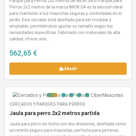
Parque para Perros 2x2 metros de IMOR SA El Parque para
soluciones fáciles de usar y prácticas para
Perros 2x2 metros de la marca IMOR SA es la elección ideal
cualquier situación.
para mantener a tus mascotas seguras y controladas en el
Relación calidad-precio:
En CiberMascotas,
jardín. Este cercado está diseñado para ser modular y
ampliable, permitiéndote ajustar su tamaño según tus
nos enorgullece ofrecer
cercados para perros
necesidades específicas. Fabricado con materiales de alta
que combinan durabilidad y funcionalidad al
calidad, ofrece una...
mejor precio online
. Compra con confianza,
sabiendo que obtienes productos de alta
562,65 €
calidad sin comprometer tu presupuesto.
Añadir
Explora nuestra selección de
cercados
,
disponibles en diferentes tamaños y materiales
para adaptarse a las necesidades específicas
de tu perro. Todos nuestros productos son
fáciles de montar y desmontar, lo que te
CERCADOS Y PARQUES PARA PERROS
permite utilizarlos en casa o llevarlos contigo
Jaula para perro 2x2 metros partida
cuando viajes.
Jaula para perro sin techo con dos divisiones, diseñada como
un recinto seguro para mascotas, perfecta para perreras,
No importa si eres dueño de un solo perro o de