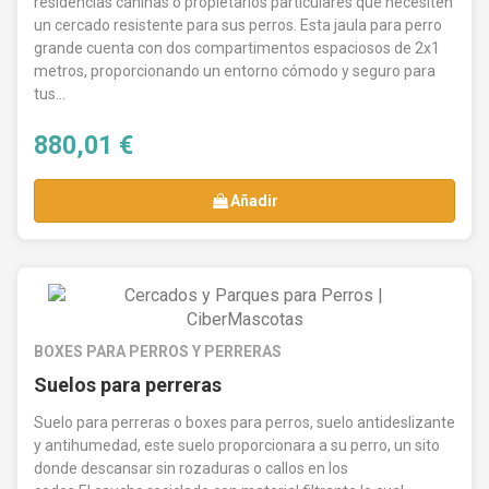
residencias caninas o propietarios particulares que necesiten
varios, en nuestra tienda encontrarás la opción
un cercado resistente para sus perros. Esta jaula para perro
grande cuenta con dos compartimentos espaciosos de 2x1
perfecta para crear un espacio seguro para tus
metros, proporcionando un entorno cómodo y seguro para
mascotas.
Compra hoy mismo
y asegura el
tus...
bienestar de tus perros con nuestros
880,01 €
cercados
,
jaulas para perros
y
parques
,
siempre con la garantía de
precios
Añadir
competitivos
y la calidad que tu mascota
merece.
BOXES PARA PERROS Y PERRERAS
Suelos para perreras
Suelo para perreras o boxes para perros, suelo antideslizante
y antihumedad, este suelo proporcionara a su perro, un sito
donde descansar sin rozaduras o callos en los