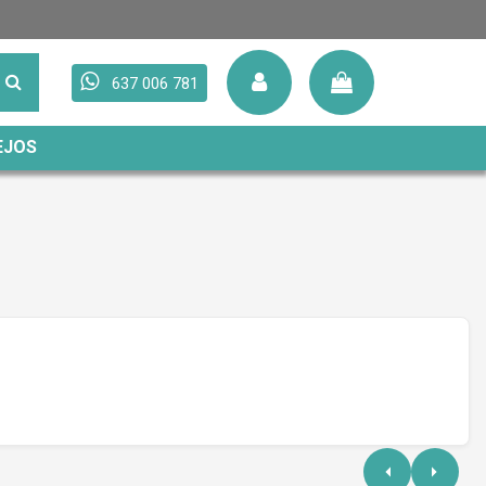
637 006 781
EJOS