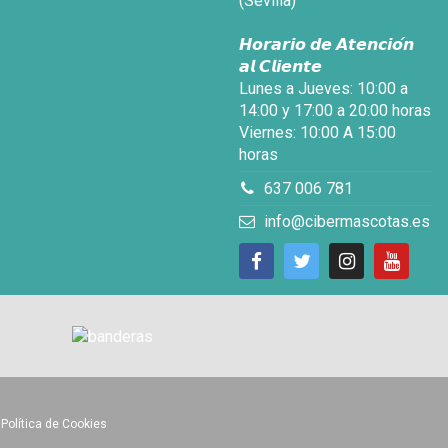
(Sevilla)
𝙃𝙤𝙧𝙖𝙧𝙞𝙤 𝙙𝙚 𝘼𝙩𝙚𝙣𝙘𝙞𝙤́𝙣
𝙖𝙡 𝘾𝙡𝙞𝙚𝙣𝙩𝙚
Lunes a Jueves: 10:00 a
14:00 y 17:00 a 20:00 horas
Viernes: 10:00 A 15:00
horas
637 006 781
info@cibermascotas.es
•
Política de Cookies