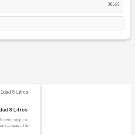
30669
BEBEDEROS PARA GALLINAS Y POLLOS
Bebedero Mixto para Aves
Bebedero Mixto para Aves Sin Botella Bebedero fabricado en
plástico, ideal para aves, con tapón interior que facilita su limpieza.
Medidas: 15 x 12 x 13 cm.