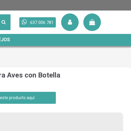
637 006 781
EJOS
a Aves con Botella
 este producto aquí