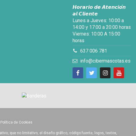
𝙃𝙤𝙧𝙖𝙧𝙞𝙤 𝙙𝙚 𝘼𝙩𝙚𝙣𝙘𝙞𝙤́𝙣
𝙖𝙡 𝘾𝙡𝙞𝙚𝙣𝙩𝙚
Lunes a Jueves: 10:00 a
14:00 y 17:00 a 20:00 horas
Viernes: 10:00 A 15:00
horas
637 006 781
info@cibermascotas.es
•
Política de Cookies
o, que no limitativo, el diseño gráfico, código fuente, logos, textos,