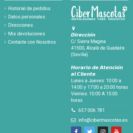
Historial de pedidos
Datos personales
Direcciones
Mis devoluciones
𝘿𝙞𝙧𝙚𝙘𝙘𝙞𝙤́𝙣
C/ Sierra Magina
Contacte con Nosotros
41500, Alcalá de Guadaíra
(Sevilla)
𝙃𝙤𝙧𝙖𝙧𝙞𝙤 𝙙𝙚 𝘼𝙩𝙚𝙣𝙘𝙞𝙤́𝙣
𝙖𝙡 𝘾𝙡𝙞𝙚𝙣𝙩𝙚
Lunes a Jueves: 10:00 a
14:00 y 17:00 a 20:00 horas
Viernes: 10:00 A 15:00
horas
637 006 781
info@cibermascotas.es