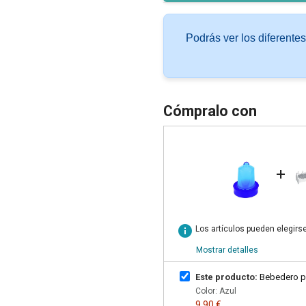
Podrás ver los diferente
Cómpralo con
+
info
Los artículos pueden elegirs
Mostrar detalles
Este producto:
Bebedero pa
Color: Azul
9,90 €