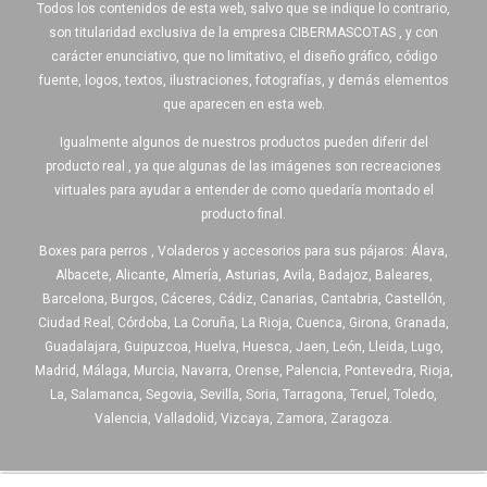
Todos los contenidos de esta web, salvo que se indique lo contrario,
son titularidad exclusiva de la empresa CIBERMASCOTAS , y con
carácter enunciativo, que no limitativo, el diseño gráfico, código
fuente, logos, textos, ilustraciones, fotografías, y demás elementos
que aparecen en esta web.
Igualmente algunos de nuestros productos pueden diferir del
producto real , ya que algunas de las imágenes son recreaciones
virtuales para ayudar a entender de como quedaría montado el
producto final.
Boxes para perros , Voladeros y accesorios para sus pájaros: Álava,
Albacete, Alicante, Almería, Asturias, Avila, Badajoz, Baleares,
Barcelona, Burgos, Cáceres, Cádiz, Canarias, Cantabria, Castellón,
Ciudad Real, Córdoba, La Coruña, La Rioja, Cuenca, Girona, Granada,
Guadalajara, Guipuzcoa, Huelva, Huesca, Jaen, León, Lleida, Lugo,
Madrid, Málaga, Murcia, Navarra, Orense, Palencia, Pontevedra, Rioja,
La, Salamanca, Segovia, Sevilla, Soria, Tarragona, Teruel, Toledo,
Valencia, Valladolid, Vizcaya, Zamora, Zaragoza.