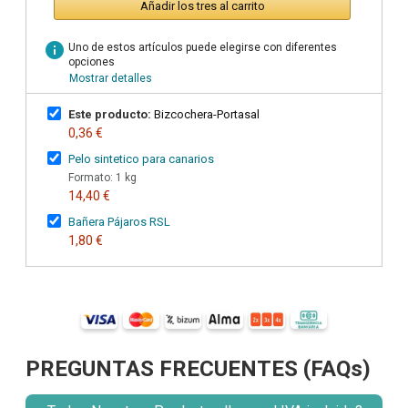
Añadir los tres al carrito
info
Uno de estos artículos puede elegirse con diferentes
opciones
Mostrar detalles
Este producto:
Bizcochera-Portasal
0,36 €
Pelo sintetico para canarios
Formato: 1 kg
14,40 €
Bañera Pájaros RSL
1,80 €
PREGUNTAS FRECUENTES (FAQs)