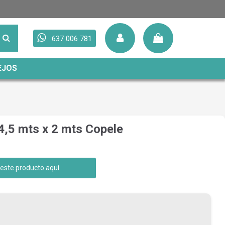
637 006 781
EJOS
4,5 mts x 2 mts Copele
 este producto aquí