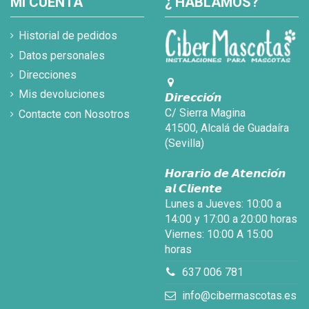
MI CUENTA
¿ HABLAMOS?
Historial de pedidos
Datos personales
Direcciones
Mis devoluciones
𝘿𝙞𝙧𝙚𝙘𝙘𝙞𝙤́𝙣
C/ Sierra Magina
Contacte con Nosotros
41500, Alcalá de Guadaíra
(Sevilla)
𝙃𝙤𝙧𝙖𝙧𝙞𝙤 𝙙𝙚 𝘼𝙩𝙚𝙣𝙘𝙞𝙤́𝙣
𝙖𝙡 𝘾𝙡𝙞𝙚𝙣𝙩𝙚
Lunes a Jueves: 10:00 a
14:00 y 17:00 a 20:00 horas
Viernes: 10:00 A 15:00
horas
637 006 781
info@cibermascotas.es