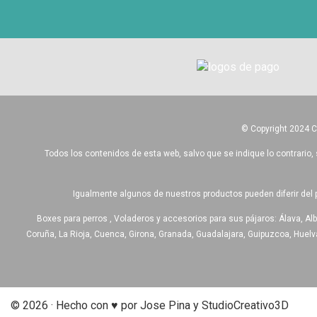
© Copyright 2024 
Todos los contenidos de esta web, salvo que se indique lo contrario, 
Igualmente algunos de nuestros productos pueden diferir del 
Boxes para perros , Voladeros y accesorios para sus pájaros: Álava, Alb
Coruña, La Rioja, Cuenca, Girona, Granada, Guadalajara, Guipuzcoa, Huelva,
© 2026 · Hecho con ♥ por Jose Pina y StudioCreativo3D