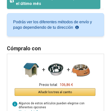
el último més
Podrás ver los diferentes métodos de envío y
pago dependiendo de tu dirección
Cómpralo con
+
+
Precio total:
106,86 €
Añadir los tres al carrito
info
Algunos de estos artículos pueden elegirse con
diferentes opciones