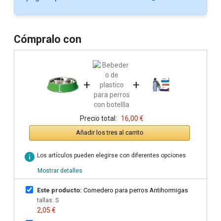
Cómpralo con
+
+
Precio total:
16,00 €
Añadir los tres al carrito
info
Los artículos pueden elegirse con diferentes opciones
Mostrar detalles
Este producto:
Comedero para perros Antihormigas
tallas: S
2,05 €