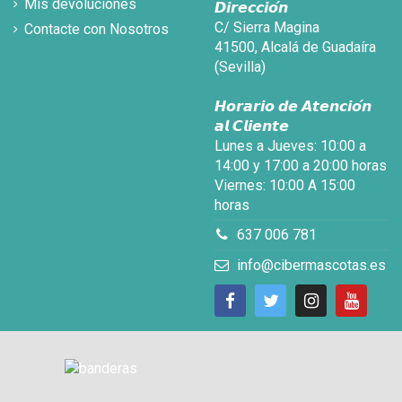
Mis devoluciones
𝘿𝙞𝙧𝙚𝙘𝙘𝙞𝙤́𝙣
C/ Sierra Magina
Contacte con Nosotros
41500, Alcalá de Guadaíra
(Sevilla)
𝙃𝙤𝙧𝙖𝙧𝙞𝙤 𝙙𝙚 𝘼𝙩𝙚𝙣𝙘𝙞𝙤́𝙣
𝙖𝙡 𝘾𝙡𝙞𝙚𝙣𝙩𝙚
Lunes a Jueves: 10:00 a
14:00 y 17:00 a 20:00 horas
Viernes: 10:00 A 15:00
horas
637 006 781
info@cibermascotas.es