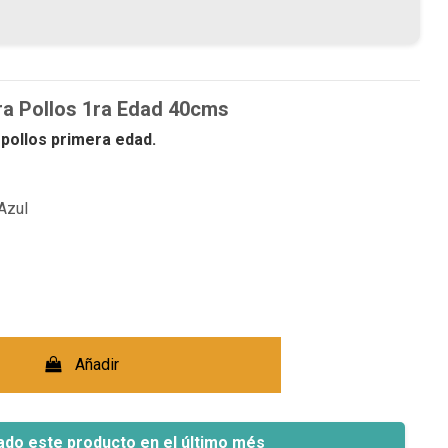
ra Pollos 1ra Edad 40cms
pollos primera edad.
Azul
Añadir
ado este producto en el último més