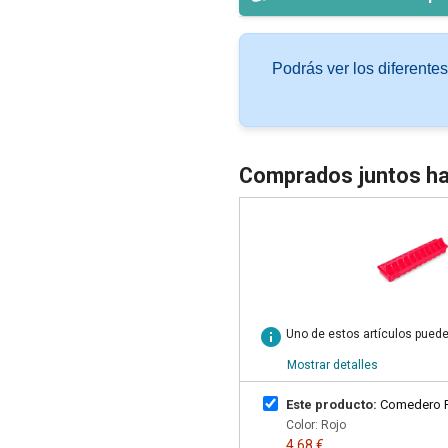
Podrás ver los diferente
Comprados juntos ha
info
Uno de estos artículos puede
Mostrar detalles
Este producto:
Comedero Pl
Color: Rojo
4,68 €