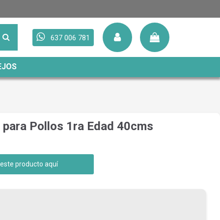
637 006 781
EJOS
 para Pollos 1ra Edad 40cms
 este producto aquí