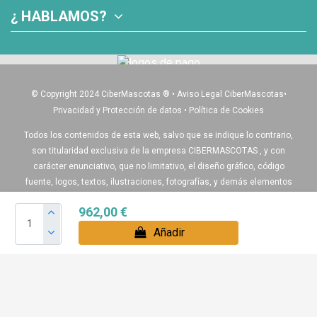
¿ HABLAMOS?
© Copyright 2024 CiberMascotas
®
•
Aviso Legal CiberMascotas
•
Privacidad y Protección de datos
•
Política de Cookies
Todos los contenidos de esta web, salvo que se indique lo contrario,
son titularidad exclusiva de la empresa CIBERMASCOTAS , y con
carácter enunciativo, que no limitativo, el diseño gráfico, código
fuente, logos, textos, ilustraciones, fotografías, y demás elementos
que aparecen en esta web.
962,00 €
Igualmente algunos de nuestros productos pueden diferir del
Añadir
producto real , ya que algunas de las imágenes son recreaciones
virtuales para ayudar a entender de como quedaría montado el
producto final.
Boxes para perros , Voladeros y accesorios para sus pájaros: Álava,
Albacete, Alicante, Almería, Asturias, Avila, Badajoz, Baleares,