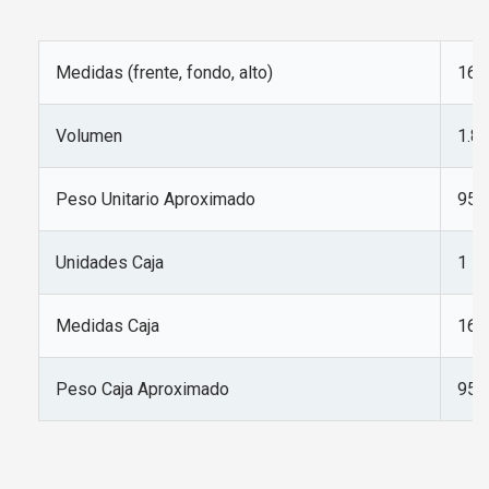
Medidas (frente, fondo, alto)
165
Volumen
1.8
Peso Unitario Aproximado
95 
Unidades Caja
1
Medidas Caja
165
Peso Caja Aproximado
95 