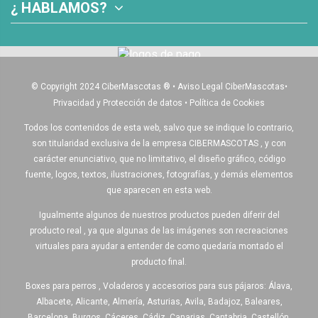
¿ HABLAMOS?
© Copyright 2024 CiberMascotas
®
•
Aviso Legal CiberMascotas
•
Privacidad y Protección de datos
•
Política de Cookies
Todos los contenidos de esta web, salvo que se indique lo contrario,
son titularidad exclusiva de la empresa CIBERMASCOTAS , y con
carácter enunciativo, que no limitativo, el diseño gráfico, código
fuente, logos, textos, ilustraciones, fotografías, y demás elementos
que aparecen en esta web.
Igualmente algunos de nuestros productos pueden diferir del
producto real , ya que algunas de las imágenes son recreaciones
virtuales para ayudar a entender de como quedaría montado el
producto final.
Boxes para perros , Voladeros y accesorios para sus pájaros: Álava,
Albacete, Alicante, Almería, Asturias, Avila, Badajoz, Baleares,
Barcelona, Burgos, Cáceres, Cádiz, Canarias, Cantabria, Castellón,