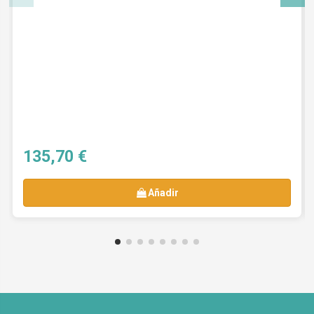
JAULA DE CRIA RSL 40 CM
Jaula de cria canarios 40 cm con bandeja extraible
facil limppieza -Color zincada -2 deparatamentos 
separacion de panel de plastico y una de rejilla -M
: Anchura de 38,5 cm, una Altura de 32,5 cm y un 
26 cm
29,90 €
Añadir