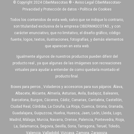
© Copyright 2024 CiberMascotas
®
•
Aviso Legal CiberMascotas
•
Privacidad y Protección de datos
•
Política de Cookies
Todos los contenidos de esta web, salvo que se indique lo contrario,
son titularidad exclusiva de la empresa CIBERMASCOTAS , y con
carácter enunciativo, que no limitativo, el diseño gráfico, código
fuente, logos, textos, ilustraciones, fotografías, y demás elementos
que aparecen en esta web.
Igualmente algunos de nuestros productos pueden diferir del
producto real , ya que algunas de las imágenes son recreaciones
virtuales para ayudar a entender de como quedaría montado el
producto final.
Boxes para perros , Voladeros y accesorios para sus pájaros: Álava,
Albacete, Alicante, Almería, Asturias, Avila, Badajoz, Baleares,
Barcelona, Burgos, Cáceres, Cádiz, Canarias, Cantabria, Castellón,
Ciudad Real, Córdoba, La Coruña, La Rioja, Cuenca, Girona, Granada,
Guadalajara, Guipuzcoa, Huelva, Huesca, Jaen, León, Lleida, Lugo,
Madrid, Málaga, Murcia, Navarra, Orense, Palencia, Pontevedra, Rioja,
La, Salamanca, Segovia, Sevilla, Soria, Tarragona, Teruel, Toledo,
Valencia, Valladolid, Vizcaya, Zamora, Zaragoza.