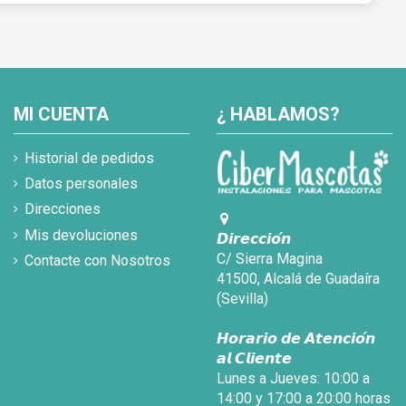
MI CUENTA
¿ HABLAMOS?
Historial de pedidos
Datos personales
Direcciones
Mis devoluciones
𝘿𝙞𝙧𝙚𝙘𝙘𝙞𝙤́𝙣
C/ Sierra Magina
Contacte con Nosotros
41500, Alcalá de Guadaíra
(Sevilla)
𝙃𝙤𝙧𝙖𝙧𝙞𝙤 𝙙𝙚 𝘼𝙩𝙚𝙣𝙘𝙞𝙤́𝙣
𝙖𝙡 𝘾𝙡𝙞𝙚𝙣𝙩𝙚
Lunes a Jueves: 10:00 a
14:00 y 17:00 a 20:00 horas