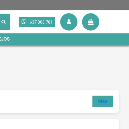
637 006 781
EJOS
Más