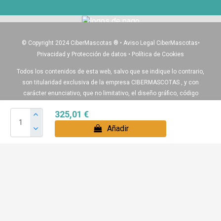
© Copyright 2024 CiberMascotas
®
•
Aviso Legal CiberMascotas
•
Privacidad y Protección de datos
•
Política de Cookies
Todos los contenidos de esta web, salvo que se indique lo contrario,
son titularidad exclusiva de la empresa CIBERMASCOTAS , y con
carácter enunciativo, que no limitativo, el diseño gráfico, código
fuente, logos, textos, ilustraciones, fotografías, y demás elementos
325,01 €
que aparecen en esta web.
Añadir
Igualmente algunos de nuestros productos pueden diferir del
producto real , ya que algunas de las imágenes son recreaciones
virtuales para ayudar a entender de como quedaría montado el
producto final.
Boxes para perros , Voladeros y accesorios para sus pájaros: Álava,
Albacete, Alicante, Almería, Asturias, Avila, Badajoz, Baleares,
Barcelona, Burgos, Cáceres, Cádiz, Canarias, Cantabria, Castellón,
Ciudad Real, Córdoba, La Coruña, La Rioja, Cuenca, Girona, Granada,