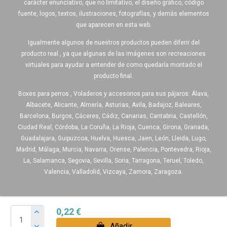
carácter enunciativo, que no limitativo, el diseño gráfico, código
fuente, logos, textos, ilustraciones, fotografías, y demás elementos
que aparecen en esta web.
Igualmente algunos de nuestros productos pueden diferir del
producto real , ya que algunas de las imágenes son recreaciones
virtuales para ayudar a entender de como quedaría montado el
producto final.
Boxes para perros , Voladeros y accesorios para sus pájaros: Álava,
Albacete, Alicante, Almería, Asturias, Avila, Badajoz, Baleares,
Barcelona, Burgos, Cáceres, Cádiz, Canarias, Cantabria, Castellón,
Ciudad Real, Córdoba, La Coruña, La Rioja, Cuenca, Girona, Granada,
Guadalajara, Guipuzcoa, Huelva, Huesca, Jaen, León, Lleida, Lugo,
Madrid, Málaga, Murcia, Navarra, Orense, Palencia, Pontevedra, Rioja,
La, Salamanca, Segovia, Sevilla, Soria, Tarragona, Teruel, Toledo,
Valencia, Valladolid, Vizcaya, Zamora, Zaragoza.
0,22 €
Añadir