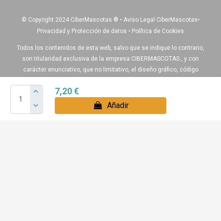
© Copyright 2024 CiberMascotas
®
•
Aviso Legal CiberMascotas
•
Privacidad y Protección de datos
•
Política de Cookies
Todos los contenidos de esta web, salvo que se indique lo contrario,
son titularidad exclusiva de la empresa CIBERMASCOTAS , y con
carácter enunciativo, que no limitativo, el diseño gráfico, código
fuente, logos, textos, ilustraciones, fotografías, y demás elementos
7,20 €
que aparecen en esta web.
Añadir
Igualmente algunos de nuestros productos pueden diferir del
producto real , ya que algunas de las imágenes son recreaciones
virtuales para ayudar a entender de como quedaría montado el
producto final.
Boxes para perros , Voladeros y accesorios para sus pájaros: Álava,
Albacete, Alicante, Almería, Asturias, Avila, Badajoz, Baleares,
Barcelona, Burgos, Cáceres, Cádiz, Canarias, Cantabria, Castellón,
Ciudad Real, Córdoba, La Coruña, La Rioja, Cuenca, Girona, Granada,
Guadalajara, Guipuzcoa, Huelva, Huesca, Jaen, León, Lleida, Lugo,
Madrid, Málaga, Murcia, Navarra, Orense, Palencia, Pontevedra, Rioja,