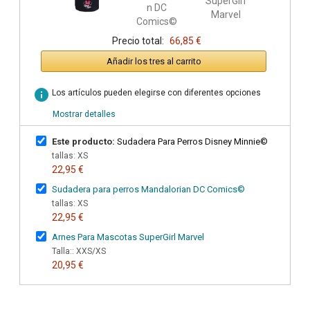
Precio total:
66,85 €
Añadir los tres al carrito
info
Los artículos pueden elegirse con diferentes opciones
Mostrar detalles
Este producto:
Sudadera Para Perros Disney Minnie©
tallas: XS
22,95 €
Sudadera para perros Mandalorian DC Comics©
tallas: XS
22,95 €
Arnes Para Mascotas SuperGirl Marvel
Talla:: XXS/XS
20,95 €