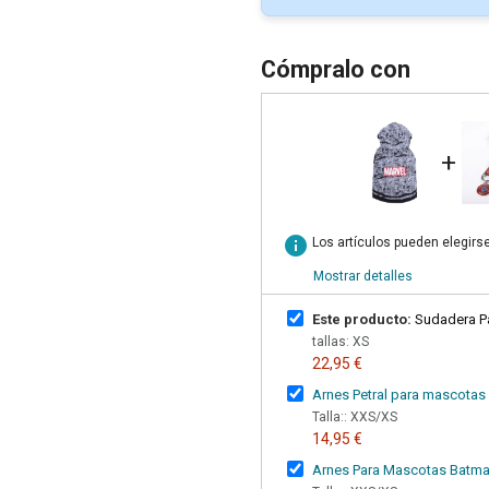
Cómpralo con
+
info
Los artículos pueden elegirs
Mostrar detalles
Este producto:
Sudadera P
tallas: XS
22,95 €
Arnes Petral para mascotas
Talla:: XXS/XS
14,95 €
Arnes Para Mascotas Batm