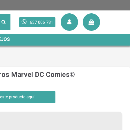
637 006 781
EJOS
ros Marvel DC Comics©
 este producto aquí