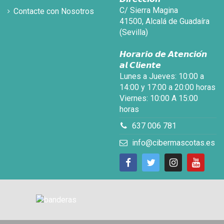
C/ Sierra Magina
Contacte con Nosotros
41500, Alcalá de Guadaíra
(Sevilla)
𝙃𝙤𝙧𝙖𝙧𝙞𝙤 𝙙𝙚 𝘼𝙩𝙚𝙣𝙘𝙞𝙤́𝙣
𝙖𝙡 𝘾𝙡𝙞𝙚𝙣𝙩𝙚
Lunes a Jueves: 10:00 a
14:00 y 17:00 a 20:00 horas
Viernes: 10:00 A 15:00
horas
637 006 781
info@cibermascotas.es