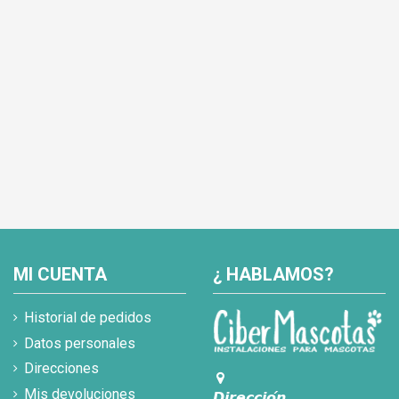
MI CUENTA
¿ HABLAMOS?
Historial de pedidos
Datos personales
Direcciones
Mis devoluciones
𝘿𝙞𝙧𝙚𝙘𝙘𝙞𝙤́𝙣