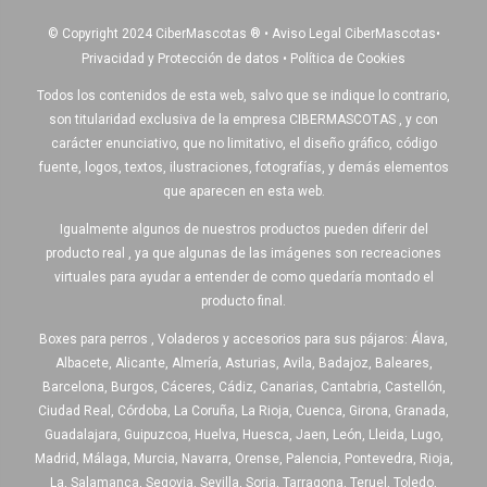
© Copyright 2024 CiberMascotas
®
•
Aviso Legal CiberMascotas
•
Privacidad y Protección de datos
•
Política de Cookies
Todos los contenidos de esta web, salvo que se indique lo contrario,
son titularidad exclusiva de la empresa CIBERMASCOTAS , y con
carácter enunciativo, que no limitativo, el diseño gráfico, código
fuente, logos, textos, ilustraciones, fotografías, y demás elementos
que aparecen en esta web.
Igualmente algunos de nuestros productos pueden diferir del
producto real , ya que algunas de las imágenes son recreaciones
virtuales para ayudar a entender de como quedaría montado el
producto final.
Boxes para perros , Voladeros y accesorios para sus pájaros: Álava,
Albacete, Alicante, Almería, Asturias, Avila, Badajoz, Baleares,
Barcelona, Burgos, Cáceres, Cádiz, Canarias, Cantabria, Castellón,
Ciudad Real, Córdoba, La Coruña, La Rioja, Cuenca, Girona, Granada,
Guadalajara, Guipuzcoa, Huelva, Huesca, Jaen, León, Lleida, Lugo,
Madrid, Málaga, Murcia, Navarra, Orense, Palencia, Pontevedra, Rioja,
La, Salamanca, Segovia, Sevilla, Soria, Tarragona, Teruel, Toledo,