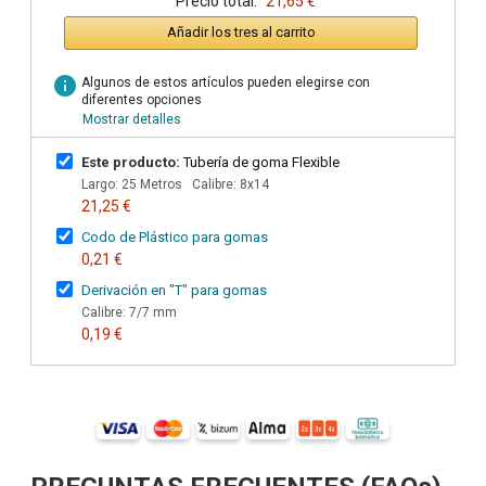
Precio total:
21,65 €
Añadir los tres al carrito
info
Algunos de estos artículos pueden elegirse con
diferentes opciones
Mostrar detalles
Este producto:
Tubería de goma Flexible
Largo: 25 Metros Calibre: 8x14
21,25 €
Codo de Plástico para gomas
0,21 €
Derivación en "T" para gomas
Calibre: 7/7 mm
0,19 €