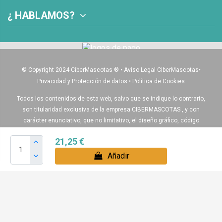
¿ HABLAMOS?
© Copyright 2024 CiberMascotas
®
•
Aviso Legal CiberMascotas
•
Privacidad y Protección de datos
•
Política de Cookies
Todos los contenidos de esta web, salvo que se indique lo contrario,
son titularidad exclusiva de la empresa CIBERMASCOTAS , y con
carácter enunciativo, que no limitativo, el diseño gráfico, código
fuente, logos, textos, ilustraciones, fotografías, y demás elementos
21,25 €
que aparecen en esta web.
Añadir
Igualmente algunos de nuestros productos pueden diferir del
producto real , ya que algunas de las imágenes son recreaciones
virtuales para ayudar a entender de como quedaría montado el
producto final.
Boxes para perros , Voladeros y accesorios para sus pájaros: Álava,
Albacete, Alicante, Almería, Asturias, Avila, Badajoz, Baleares,