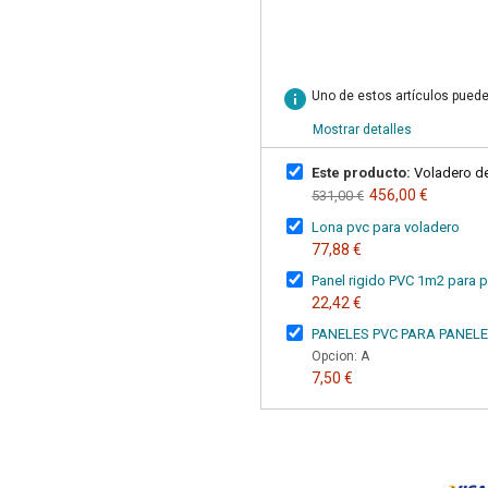
info
Uno de estos artículos puede
Mostrar detalles
Este producto:
Voladero de
456,00 €
531,00 €
Lona pvc para voladero
77,88 €
Panel rigido PVC 1m2 para 
22,42 €
PANELES PVC PARA PANEL
Opcion: A
7,50 €