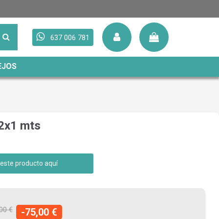
637 006 781
EJOS
 2x1 mts
 este producto aquí
00 €
-75,00 €