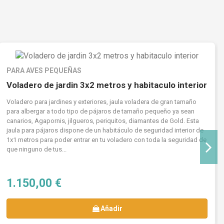
PARA AVES PEQUEÑAS
Voladero de jardin 3x2 metros y habitaculo interior
Voladero para jardines y exteriores, jaula voladera de gran tamaño
para albergar a todo tipo de pájaros de tamaño pequeño ya sean
canarios, Agapornis, jilgueros, periquitos, diamantes de Gold. Esta
jaula para pájaros dispone de un habitáculo de seguridad interior de
1x1 metros para poder entrar en tu voladero con toda la seguridad de
que ninguno de tus...
1.150,00 €
Añadir