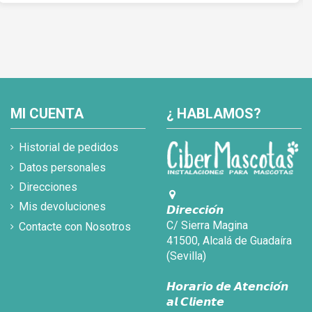
MI CUENTA
¿ HABLAMOS?
Historial de pedidos
Datos personales
Direcciones
Mis devoluciones
𝘿𝙞𝙧𝙚𝙘𝙘𝙞𝙤́𝙣
C/ Sierra Magina
Contacte con Nosotros
41500, Alcalá de Guadaíra
(Sevilla)
𝙃𝙤𝙧𝙖𝙧𝙞𝙤 𝙙𝙚 𝘼𝙩𝙚𝙣𝙘𝙞𝙤́𝙣
𝙖𝙡 𝘾𝙡𝙞𝙚𝙣𝙩𝙚