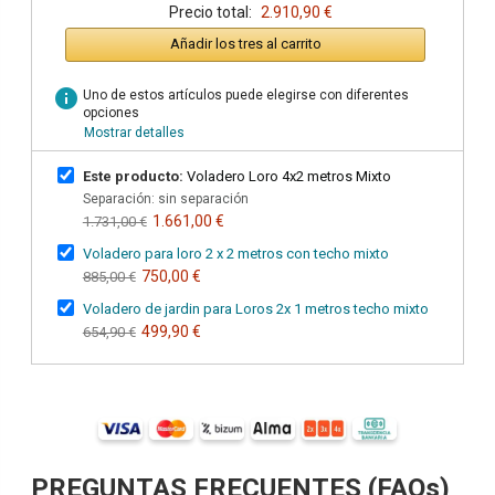
Precio total:
2.910,90 €
Añadir los tres al carrito
info
Uno de estos artículos puede elegirse con diferentes
opciones
Mostrar detalles
Este producto:
Voladero Loro 4x2 metros Mixto
Separación: sin separación
1.661,00 €
1.731,00 €
Voladero para loro 2 x 2 metros con techo mixto
750,00 €
885,00 €
Voladero de jardin para Loros 2x 1 metros techo mixto
499,90 €
654,90 €
PREGUNTAS FRECUENTES (FAQs)