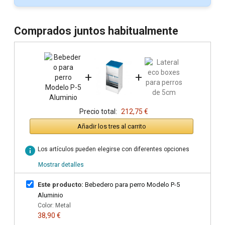
Comprados juntos habitualmente
+
+
Precio total:
212,75 €
Añadir los tres al carrito
info
Los artículos pueden elegirse con diferentes opciones
Mostrar detalles
Este producto:
Bebedero para perro Modelo P-5
Aluminio
Color: Metal
38,90 €