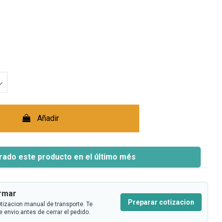
Añadir
rado este producto en el último més
irmar
Preparar cotizacion
tizacion manual de transporte. Te
 envio antes de cerrar el pedido.