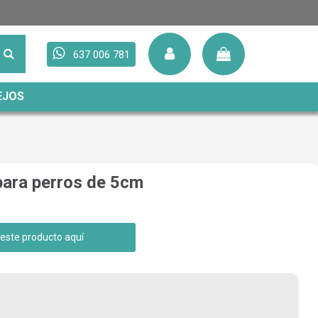
637 006 781
EJOS
para perros de 5cm
 este producto aquí