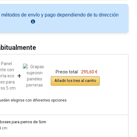
s métodos de envío y pago dependiendo de tu dirección
bitualmente
Precio total:
295,60 €
+
Añadir los tres al carrito
pueden elegirse con diferentes opciones
 boxes para perros de 5cm
84 cm