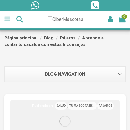
0
Página principal
Blog
Pájaros
Aprende a
cuidar tu cacatúa con estos 6 consejos
BLOG NAVIGATION
,
,
Publicado en:
SALUD
TU MASCOTA ES...
PÁJAROS