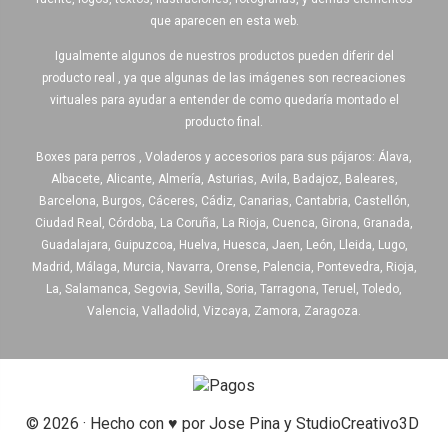
que aparecen en esta web.
Igualmente algunos de nuestros productos pueden diferir del
producto real , ya que algunas de las imágenes son recreaciones
virtuales para ayudar a entender de como quedaría montado el
producto final.
Boxes para perros , Voladeros y accesorios para sus pájaros: Álava,
Albacete, Alicante, Almería, Asturias, Avila, Badajoz, Baleares,
Barcelona, Burgos, Cáceres, Cádiz, Canarias, Cantabria, Castellón,
Ciudad Real, Córdoba, La Coruña, La Rioja, Cuenca, Girona, Granada,
Guadalajara, Guipuzcoa, Huelva, Huesca, Jaen, León, Lleida, Lugo,
Madrid, Málaga, Murcia, Navarra, Orense, Palencia, Pontevedra, Rioja,
La, Salamanca, Segovia, Sevilla, Soria, Tarragona, Teruel, Toledo,
Valencia, Valladolid, Vizcaya, Zamora, Zaragoza.
© 2026 · Hecho con ♥ por Jose Pina y StudioCreativo3D