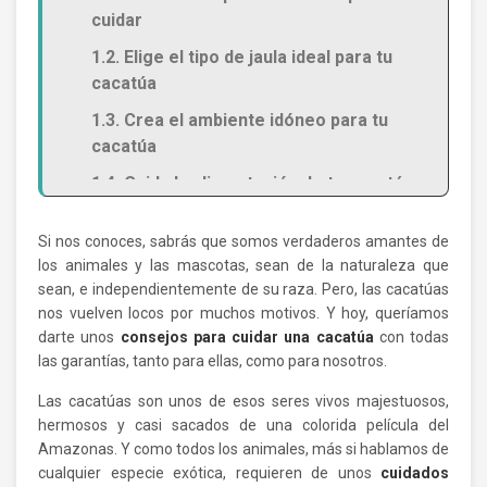
cuidar
1.2. Elige el tipo de jaula ideal para tu
cacatúa
1.3. Crea el ambiente idóneo para tu
cacatúa
1.4. Cuida la alimentación de tu cacatúa
1.5. Acude al veterinario para
Si nos conoces, sabrás que somos verdaderos amantes de
revisiones periódicas
los animales y las mascotas, sean de la naturaleza que
1.6. Motiva a tu cacatúa para que sea
sean, e independientemente de su raza. Pero, las cacatúas
feliz
nos vuelven locos por muchos motivos. Y hoy, queríamos
darte unos
consejos para cuidar una cacatúa
con todas
las garantías, tanto para ellas, como para nosotros.
Las cacatúas son unos de esos seres vivos majestuosos,
hermosos y casi sacados de una colorida película del
Amazonas. Y como todos los animales, más si hablamos de
cualquier especie exótica, requieren de unos
cuidados