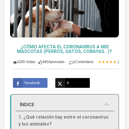
¿CÓMO AFECTA EL CORONAVIRUS A MIS
MASCOTAS (PERROS, GATOS, COBAYAS…)?
★★★★★
3285 Vistas
485
Apreciado
1
Comentario
(5.0)
Facebook
X
ÍNDICE
1. ¿Qué relación hay entre el coronavirus
y los animales?