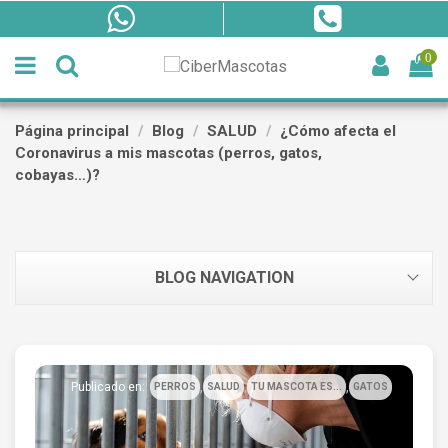
0
Página principal
Blog
SALUD
¿Cómo afecta el
Coronavirus a mis mascotas (perros, gatos,
cobayas…)?
BLOG NAVIGATION
,
,
,
Publicado en:
PERROS
SALUD
TU MASCOTA ES...
GATOS