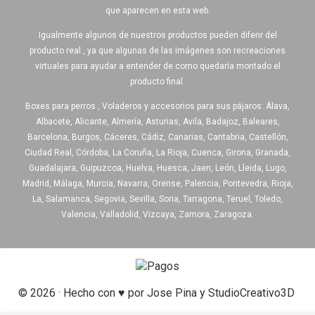
que aparecen en esta web.
Igualmente algunos de nuestros productos pueden diferir del
producto real , ya que algunas de las imágenes son recreaciones
virtuales para ayudar a entender de como quedaría montado el
producto final.
Boxes para perros , Voladeros y accesorios para sus pájaros: Álava,
Albacete, Alicante, Almería, Asturias, Avila, Badajoz, Baleares,
Barcelona, Burgos, Cáceres, Cádiz, Canarias, Cantabria, Castellón,
Ciudad Real, Córdoba, La Coruña, La Rioja, Cuenca, Girona, Granada,
Guadalajara, Guipuzcoa, Huelva, Huesca, Jaen, León, Lleida, Lugo,
Madrid, Málaga, Murcia, Navarra, Orense, Palencia, Pontevedra, Rioja,
La, Salamanca, Segovia, Sevilla, Soria, Tarragona, Teruel, Toledo,
Valencia, Valladolid, Vizcaya, Zamora, Zaragoza.
© 2026 · Hecho con ♥ por Jose Pina y StudioCreativo3D