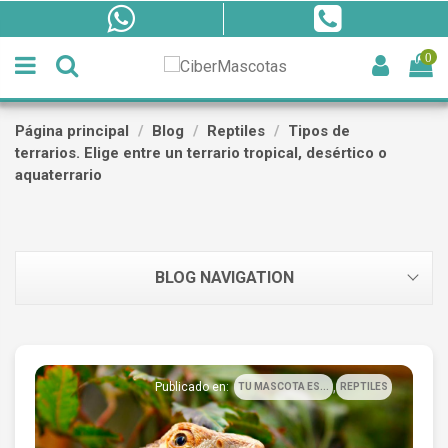
0
Página principal
Blog
Reptiles
Tipos de
terrarios. Elige entre un terrario tropical, desértico o
aquaterrario
BLOG NAVIGATION
,
Publicado en:
TU MASCOTA ES...
REPTILES