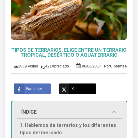
TIPOS DE TERRARIOS. ELIGE ENTRE UN TERRARIO
TROPICAL, DESÉRTICO O AQUATERRARIO
2069 Vistas
421
Apreciado
06/06/2017
Por
Cibermascotas b
Facebook
X
ÍNDICE
1. Hablemos de terrarios y los diferentes
tipos del mercado