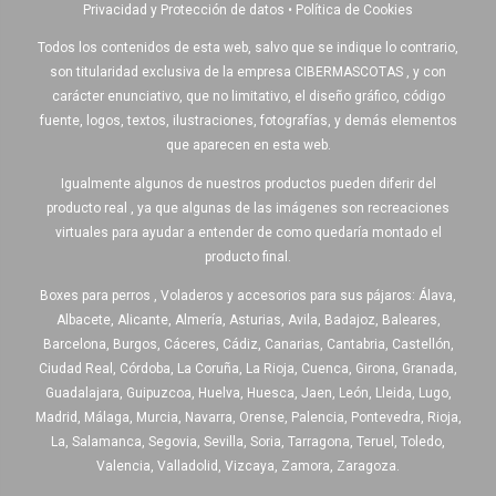
Privacidad y Protección de datos
•
Política de Cookies
Todos los contenidos de esta web, salvo que se indique lo contrario,
son titularidad exclusiva de la empresa CIBERMASCOTAS , y con
carácter enunciativo, que no limitativo, el diseño gráfico, código
fuente, logos, textos, ilustraciones, fotografías, y demás elementos
que aparecen en esta web.
Igualmente algunos de nuestros productos pueden diferir del
producto real , ya que algunas de las imágenes son recreaciones
virtuales para ayudar a entender de como quedaría montado el
producto final.
Boxes para perros , Voladeros y accesorios para sus pájaros: Álava,
Albacete, Alicante, Almería, Asturias, Avila, Badajoz, Baleares,
Barcelona, Burgos, Cáceres, Cádiz, Canarias, Cantabria, Castellón,
Ciudad Real, Córdoba, La Coruña, La Rioja, Cuenca, Girona, Granada,
Guadalajara, Guipuzcoa, Huelva, Huesca, Jaen, León, Lleida, Lugo,
Madrid, Málaga, Murcia, Navarra, Orense, Palencia, Pontevedra, Rioja,
La, Salamanca, Segovia, Sevilla, Soria, Tarragona, Teruel, Toledo,
Valencia, Valladolid, Vizcaya, Zamora, Zaragoza.