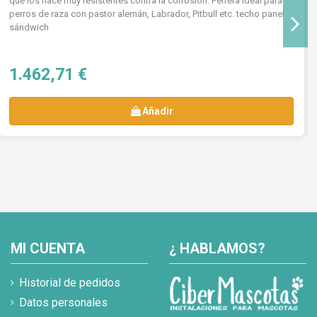
que los hace muy resistentes contra la corrosión. Perrera ideal para
perros de raza con pastor alemán, Labrador, Pitbull etc. techo panel
sándwich
1.462,71 €
Añadir
MI CUENTA
¿ HABLAMOS?
Historial de pedidos
Datos personales