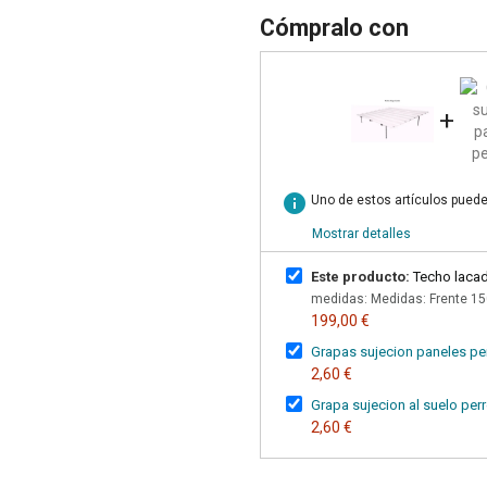
Cómpralo con
+
info
Uno de estos artículos puede
Mostrar detalles
Este producto:
Techo lacad
medidas: Medidas: Frente 15
199,00 €
Grapas sujecion paneles pe
2,60 €
Grapa sujecion al suelo per
2,60 €