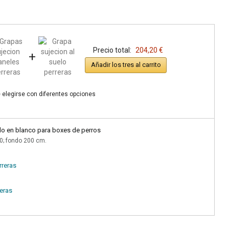
Precio total:
204,20 €
+
Añadir los tres al carrito
 elegirse con diferentes opciones
o en blanco para boxes de perros
0; fondo 200 cm.
rreras
reras