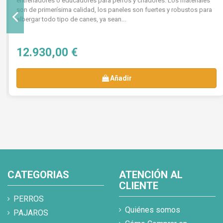
entrenadores o educadores para perros y criadores. Los materiales
son de primerísima calidad, los paneles son fuertes y robustos para
albergar todo tipo de canes, ya sean...
12.930,00 €
Añadir
CATEGORIAS
ATENCIÓN AL
CLIENTE
PERROS
Quiénes somos
PAJAROS