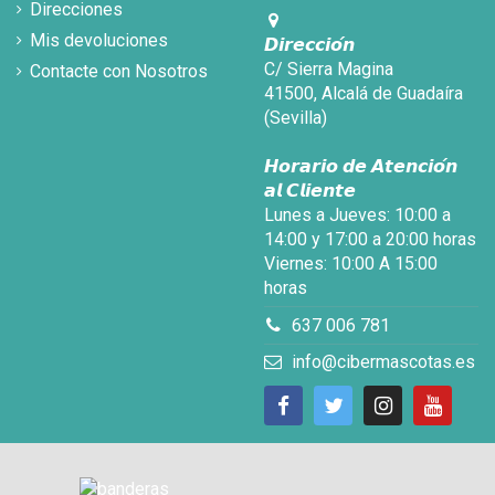
Direcciones
Mis devoluciones
𝘿𝙞𝙧𝙚𝙘𝙘𝙞𝙤́𝙣
C/ Sierra Magina
Contacte con Nosotros
41500, Alcalá de Guadaíra
(Sevilla)
𝙃𝙤𝙧𝙖𝙧𝙞𝙤 𝙙𝙚 𝘼𝙩𝙚𝙣𝙘𝙞𝙤́𝙣
𝙖𝙡 𝘾𝙡𝙞𝙚𝙣𝙩𝙚
Lunes a Jueves: 10:00 a
14:00 y 17:00 a 20:00 horas
Viernes: 10:00 A 15:00
horas
637 006 781
info@cibermascotas.es