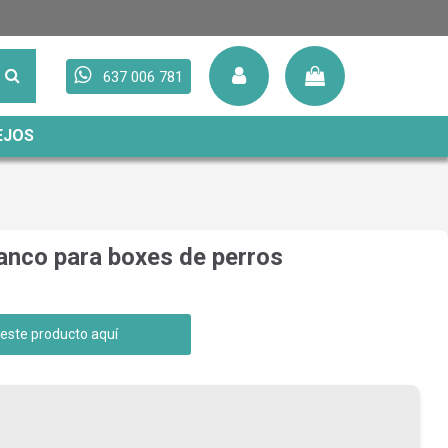
637 006 781
EJOS
anco para boxes de perros
 este producto aquí