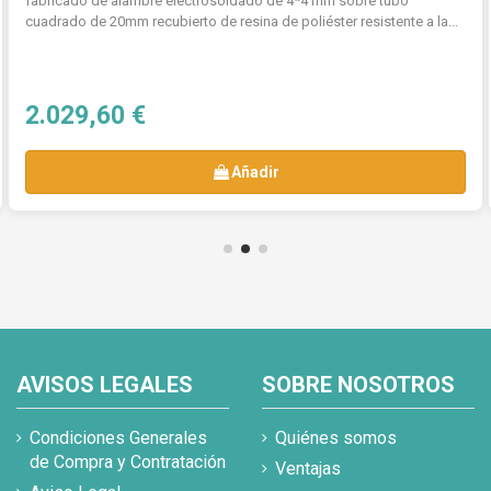
fabricado de alambre electrosoldado de 4*4 mm sobre tubo
cuadrado de 20mm recubierto de resina de poliéster resistente a la...
2.029,60 €
Añadir
AVISOS LEGALES
SOBRE NOSOTROS
Condiciones Generales
Quiénes somos
de Compra y Contratación
Ventajas