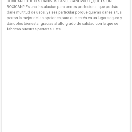
BOXICAN 10 BOXES CANINOS PANEL SANDWICH ¿QUÉ ES UN
BOXICAN? Es una instalación para perros profesional que podrás
darle multitud de usos, ya sea particular porque quieras darles a tus
perros la mejor de las opciones para que estén en un lugar seguro y
dándoles bienestar gracias al alto grado de calidad con la que se
fabrican nuestras perreras. Este...