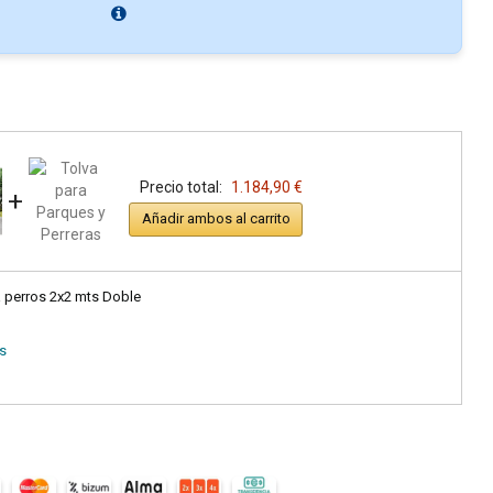
Precio total:
1.184,90 €
+
Añadir ambos al carrito
a perros 2x2 mts Doble
as