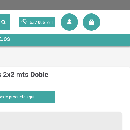
637 006 781
EJOS
s 2x2 mts Doble
 este producto aquí