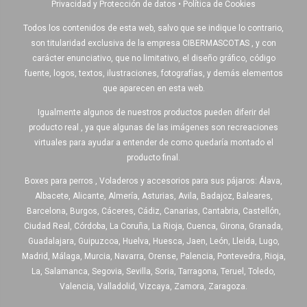
Privacidad y Protección de datos
•
Política de Cookies
Todos los contenidos de esta web, salvo que se indique lo contrario,
son titularidad exclusiva de la empresa CIBERMASCOTAS , y con
carácter enunciativo, que no limitativo, el diseño gráfico, código
fuente, logos, textos, ilustraciones, fotografías, y demás elementos
que aparecen en esta web.
Igualmente algunos de nuestros productos pueden diferir del
producto real , ya que algunas de las imágenes son recreaciones
virtuales para ayudar a entender de como quedaría montado el
producto final.
Boxes para perros , Voladeros y accesorios para sus pájaros: Álava,
Albacete, Alicante, Almería, Asturias, Avila, Badajoz, Baleares,
Barcelona, Burgos, Cáceres, Cádiz, Canarias, Cantabria, Castellón,
Ciudad Real, Córdoba, La Coruña, La Rioja, Cuenca, Girona, Granada,
Guadalajara, Guipuzcoa, Huelva, Huesca, Jaen, León, Lleida, Lugo,
Madrid, Málaga, Murcia, Navarra, Orense, Palencia, Pontevedra, Rioja,
La, Salamanca, Segovia, Sevilla, Soria, Tarragona, Teruel, Toledo,
Valencia, Valladolid, Vizcaya, Zamora, Zaragoza.