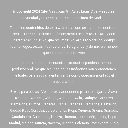
© Copyright 2024 CiberMascotas
®
•
Aviso Legal CiberMascotas
•
Privacidad y Protección de datos
•
Política de Cookies
Todos los contenidos de esta web, salvo que se indique lo contrario,
son titularidad exclusiva de la empresa CIBERMASCOTAS , y con
carácter enunciativo, que no limitativo, el diseño gráfico, código
fuente, logos, textos, ilustraciones, fotografías, y demás elementos
que aparecen en esta web.
Igualmente algunos de nuestros productos pueden diferir del
producto real , ya que algunas de las imágenes son recreaciones
virtuales para ayudar a entender de como quedaría montado el
producto final.
Boxes para perros , Voladeros y accesorios para sus pájaros: Álava,
Albacete, Alicante, Almería, Asturias, Avila, Badajoz, Baleares,
Barcelona, Burgos, Cáceres, Cádiz, Canarias, Cantabria, Castellón,
Ciudad Real, Córdoba, La Coruña, La Rioja, Cuenca, Girona, Granada,
Guadalajara, Guipuzcoa, Huelva, Huesca, Jaen, León, Lleida, Lugo,
Madrid, Málaga, Murcia, Navarra, Orense, Palencia, Pontevedra, Rioja,