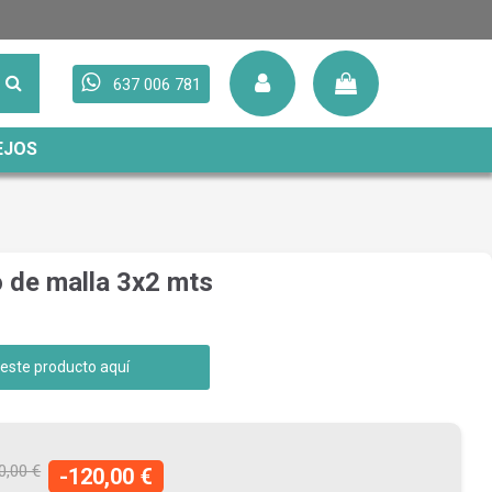
637 006 781
EJOS
 de malla 3x2 mts
 este producto aquí
0,00 €
-120,00 €