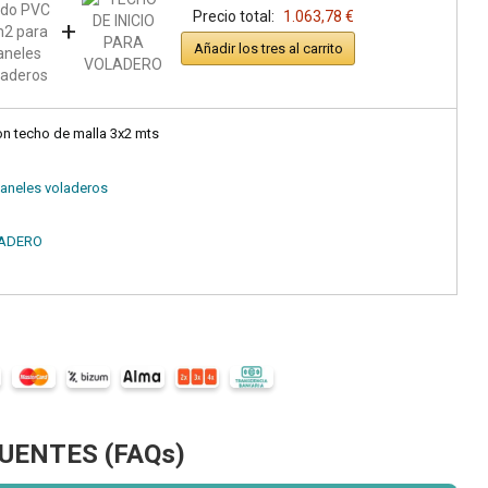
Precio total:
1.063,78 €
+
Añadir los tres al carrito
n techo de malla 3x2 mts
paneles voladeros
LADERO
UENTES (FAQs)