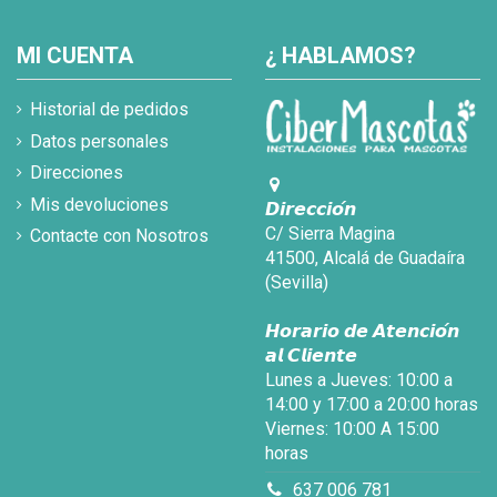
MI CUENTA
¿ HABLAMOS?
Historial de pedidos
Datos personales
Direcciones
Mis devoluciones
𝘿𝙞𝙧𝙚𝙘𝙘𝙞𝙤́𝙣
C/ Sierra Magina
Contacte con Nosotros
41500, Alcalá de Guadaíra
(Sevilla)
𝙃𝙤𝙧𝙖𝙧𝙞𝙤 𝙙𝙚 𝘼𝙩𝙚𝙣𝙘𝙞𝙤́𝙣
𝙖𝙡 𝘾𝙡𝙞𝙚𝙣𝙩𝙚
Lunes a Jueves: 10:00 a
14:00 y 17:00 a 20:00 horas
Viernes: 10:00 A 15:00
horas
637 006 781