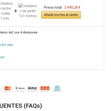
Precio total:
2.440,28 €
+
Añadir los tres al carrito
erior 4x2 con 4 divisiones
 2x1 mts.
ros
UENTES (FAQs)