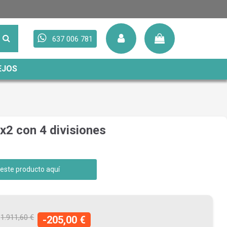
637 006 781
EJOS
x2 con 4 divisiones
 este producto aquí
1.911,60 €
-205,00 €