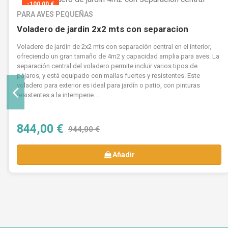
-100,00 €
PARA AVES PEQUEÑAS
Voladero de jardin 2x2 mts con separacion
Voladero de jardín de 2x2 mts con separación central en el interior,
ofreciendo un gran tamaño de 4m2 y capacidad amplia para aves. La
separación central del voladero permite incluir varios tipos de
pájaros, y está equipado con mallas fuertes y resistentes. Este
voladero para exterior es ideal para jardín o patio, con pinturas
resistentes a la intemperie....
844,00 €
944,00 €
Añadir