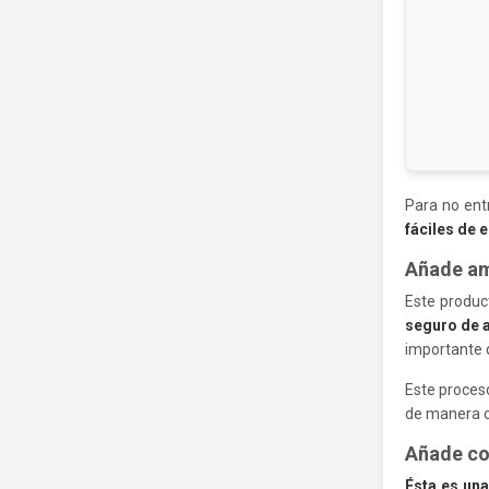
Para no ent
fáciles de 
Añade a
Este produc
seguro de 
importante q
Este proce
de manera c
Añade co
Ésta es un