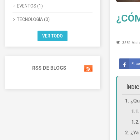
EVENTOS (1)
¿CÓM
TECNOLOGÍA (0)
VER TODO
3581 Vist
Face
RSS DE BLOGS
ÍNDIC
1. ¿Qu
1.1
1.2
2. ¿Ya