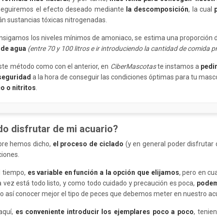
seguiremos el efecto deseado mediante
la descomposición
, la cual
án sustancias tóxicas nitrogenadas.
nsigamos los niveles mínimos de amoniaco, se estima una proporción d
s de agua
(entre 70 y 100 litros e ir introduciendo la cantidad de comida 
ste método como con el anterior, en
CiberMascotas
te instamos a
pedir
 seguridad
a la hora de conseguir las condiciones óptimas para tu masc
 o nitritos
.
o disfrutar de mi acuario?
re hemos dicho,
el proceso de ciclado
(y en general poder disfrutar
iones.
l tiempo,
es variable en función a la opción que elijamos
, pero en c
a vez está todo listo, y como todo cuidado y precaución es poca,
podemo
do así conocer mejor el tipo de peces que debemos meter en nuestro acu
aquí,
es conveniente introducir los ejemplares poco a poco
, tenie