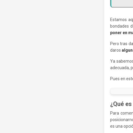
Estamos aq
bondades d
poner en m
Pero tras d
daros
algun
Ya sabemos 
adecuada, p
Pues en est
¿Qué es 
Para comenz
posicionarn
es una opció