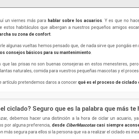
uí un viernes más para
hablar sobre los acuarios
. Y es que no hac
e estos habitáculos que albergan a nuestros pequeños amigos esc
archa su zona de confort
.
arle algunas vueltas hemos pensado que, de nada sirve que pongáis e
os consejos básicos para su mantenimiento
.
que las prisas no son buenas consejeras en estos menesteres, pero
lantas naturales, comida para vuestros pequeñas mascotas y el proceso
e artículo pretendemos daros a conocer
qué es el proceso de ciclado
el ciclado? Seguro que es la palabra que más te 
ar, debemos hacer una distinción a la hora de ciclar un acuario, y
os por alguna preferencia,
desde
CiberMascotas
casi siempre aconsej
n más segura para ellos si la persona que va a realizar el ciclado es ine