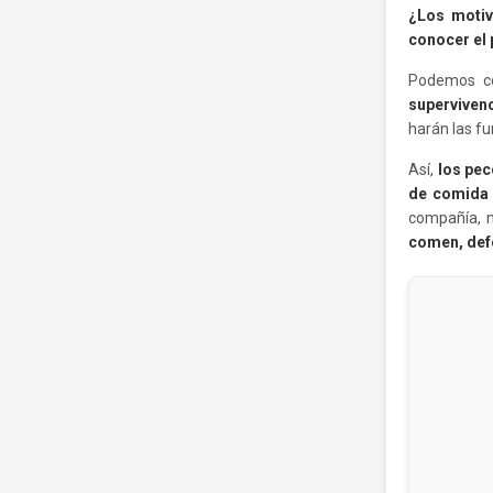
¿Los moti
conocer el 
Podemos co
supervivenc
harán las fu
Así,
los pec
de comida 
compañía, n
comen, def