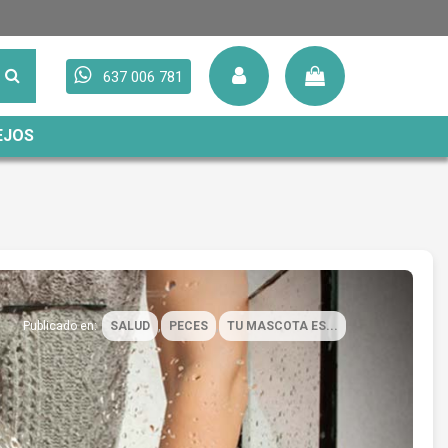
637 006 781
EJOS
,
,
Publicado en:
SALUD
PECES
TU MASCOTA ES...