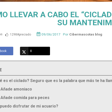
O LLEVAR A CABO EL “CICLAD
SU MANTENIM
09/06/2017
Por
Cibermascotas blog
as
1298
Apreciado
book
X
E
é es el ciclado? Seguro que es la palabra que más te ha lla
. Añade amoniaco
. Añade comida para peces
 puedo disfrutar de mi acuario?