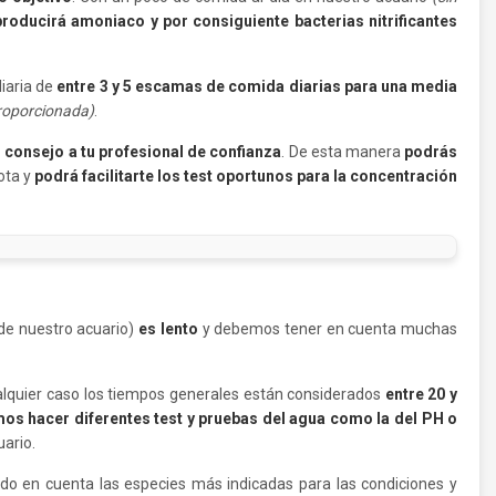
producirá amoniaco y por consiguiente bacterias nitrificantes
iaria de
entre 3 y 5 escamas de comida diarias para una media
proporcionada)
.
 consejo a tu profesional de confianza
. De esta manera
podrás
ota y
podrá facilitarte los test oportunos para la concentración
 de nuestro acuario)
es lento
y debemos tener en cuenta muchas
ualquier caso los tiempos generales están considerados
entre 20 y
s hacer diferentes test y pruebas del agua como la del PH o
ario.
ndo en cuenta las especies más indicadas para las condiciones y