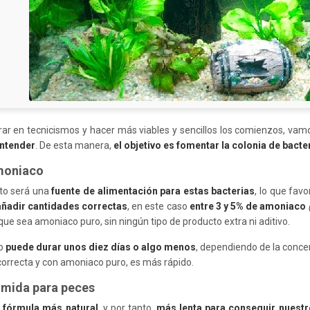
rar en tecnicismos y hacer más viables y sencillos los comienzos, vam
entender
. De esta manera,
el objetivo es fomentar la colonia de bacter
moniaco
to será una
fuente de alimentación para estas bacterias
, lo que fav
añadir cantidades correctas
, en este caso
entre 3 y 5% de amoniaco
ue sea amoniaco puro, sin ningún tipo de producto extra ni aditivo.
so
puede durar unos diez días o algo menos
, dependiendo de la conc
orrecta y con amoniaco puro, es más rápido.
mida para peces
a fórmula más natural
, y por tanto,
más lenta para conseguir nuestr