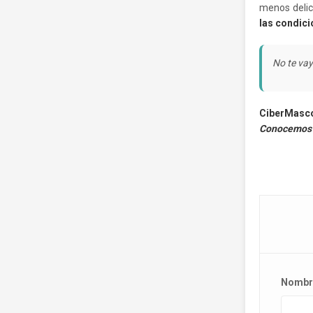
menos delic
las condic
No te vay
CiberMasc
Conocemos 
Nombr