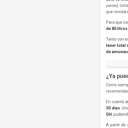
peces)
, con
que reciclar
Para que co
de 80 litro
Tanto con e
tener total
de amoniaco
¿Ya pued
Como siemp
recomendac
En cuanto a
30 días
. Un
GH
, pudien
A partir de 