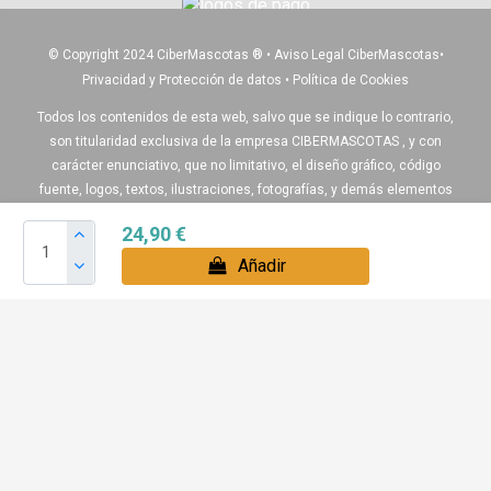
© Copyright 2024 CiberMascotas
®
•
Aviso Legal CiberMascotas
•
Privacidad y Protección de datos
•
Política de Cookies
Todos los contenidos de esta web, salvo que se indique lo contrario,
son titularidad exclusiva de la empresa CIBERMASCOTAS , y con
carácter enunciativo, que no limitativo, el diseño gráfico, código
fuente, logos, textos, ilustraciones, fotografías, y demás elementos
que aparecen en esta web.
24,90 €
Igualmente algunos de nuestros productos pueden diferir del
Añadir
producto real , ya que algunas de las imágenes son recreaciones
virtuales para ayudar a entender de como quedaría montado el
producto final.
Boxes para perros , Voladeros y accesorios para sus pájaros: Álava,
Albacete, Alicante, Almería, Asturias, Avila, Badajoz, Baleares,
Barcelona, Burgos, Cáceres, Cádiz, Canarias, Cantabria, Castellón,
Ciudad Real, Córdoba, La Coruña, La Rioja, Cuenca, Girona, Granada,
Guadalajara, Guipuzcoa, Huelva, Huesca, Jaen, León, Lleida, Lugo,
Madrid, Málaga, Murcia, Navarra, Orense, Palencia, Pontevedra, Rioja,