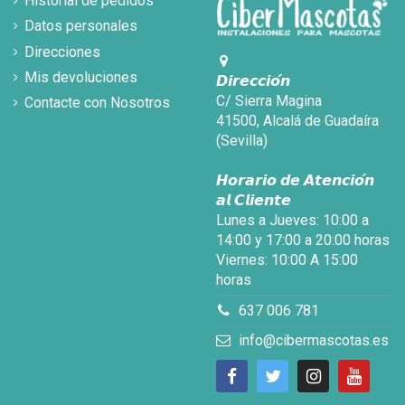
Historial de pedidos
Datos personales
Direcciones
Mis devoluciones
𝘿𝙞𝙧𝙚𝙘𝙘𝙞𝙤́𝙣
C/ Sierra Magina
Contacte con Nosotros
41500, Alcalá de Guadaíra
(Sevilla)
𝙃𝙤𝙧𝙖𝙧𝙞𝙤 𝙙𝙚 𝘼𝙩𝙚𝙣𝙘𝙞𝙤́𝙣
𝙖𝙡 𝘾𝙡𝙞𝙚𝙣𝙩𝙚
Lunes a Jueves: 10:00 a
14:00 y 17:00 a 20:00 horas
Viernes: 10:00 A 15:00
horas
637 006 781
info@cibermascotas.es