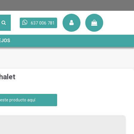
637 006 781
EJOS
halet
 este producto aquí