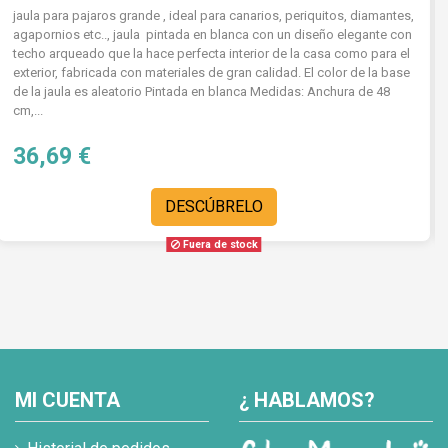
jaula para pajaros grande , ideal para canarios, periquitos, diamantes,
agapornios etc.., jaula pintada en blanca con un diseño elegante con
techo arqueado que la hace perfecta interior de la casa como para el
exterior, fabricada con materiales de gran calidad. El color de la base
de la jaula es aleatorio Pintada en blanca Medidas: Anchura de 48
cm,...
36,69 €
DESCÚBRELO
Fuera de stock
MI CUENTA
¿ HABLAMOS?