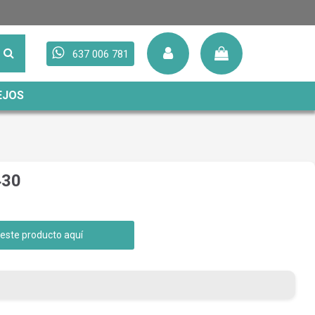
637 006 781
EJOS
430
 este producto aquí