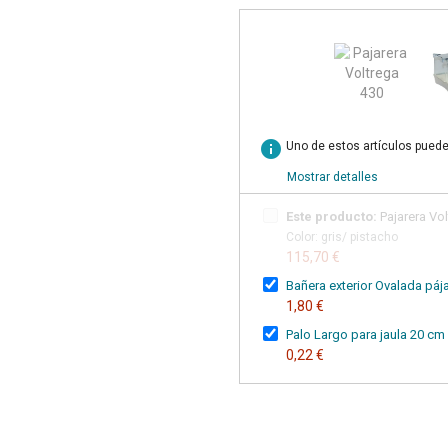
info
Uno de estos artículos puede
Mostrar detalles
Este producto:
Pajarera Vo
Color: gris/ pistacho
115,70 €
Bañera exterior Ovalada páj
1,80 €
Palo Largo para jaula 20 cm
0,22 €