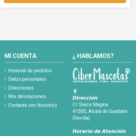
MI CUENTA
¿ HABLAMOS?
Historial de pedidos
Datos personales
Direcciones
Mis devoluciones
𝘿𝙞𝙧𝙚𝙘𝙘𝙞𝙤́𝙣
C/ Sierra Magina
Contacte con Nosotros
41500, Alcalá de Guadaíra
(Sevilla)
𝙃𝙤𝙧𝙖𝙧𝙞𝙤 𝙙𝙚 𝘼𝙩𝙚𝙣𝙘𝙞𝙤́𝙣