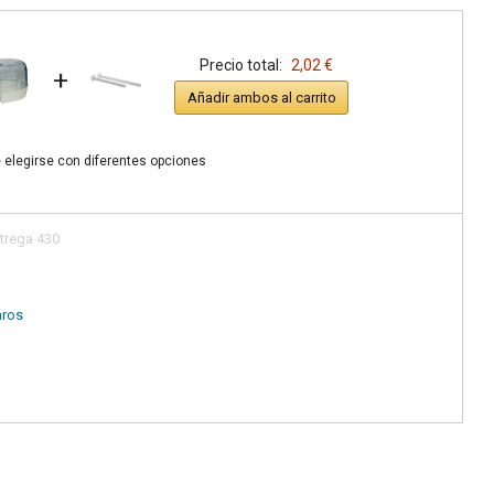
Precio total:
2,02 €
+
Añadir ambos al carrito
 elegirse con diferentes opciones
ltrega 430
aros